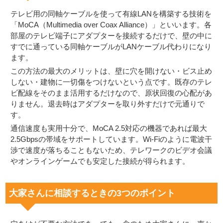
テレビ用の同軸ケーブルを使って有線LANを構築する技術を
「MoCA（Multimedia over Coax Alliance）」といいます。各
部屋のテレビ端子にアダプターを接続するだけで、壁の中に
すでに通っている同軸ケーブルがLANケーブル代わりになり
ます。
この方法の最大のメリットは、壁に穴を開けない・ビス止め
しない・建物に一切傷をつけないという点です。既存のテレ
ビ配線をそのまま活用するだけなので、原状回復の心配があ
りません。退去時はアダプターを取り外すだけで元通りで
す。
通信速度も実用十分で、MoCA 2.5対応の機器であれば最大
2.5Gbpsの帯域をサポートしています。Wi-Fiのように電波干
渉で速度が落ちることもないため、テレワークのビデオ会議
やオンラインゲームでも安定した接続が得られます。
大家さんに相談するときの3つのポイント