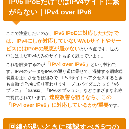
IPv6 IPoEだけではIPv4サイトに繋
がらない｜IPv4 over IPv6
IPv6 IPoEに対応しただけで
ここで注意したいのが、
は、IPv4にしか対応していないWebサイトやサー
ビスにはIPoEの恩恵が届かない
という点です。世の
中にはまだIPv4のみのサイトも多く残っています。
「IPv4 over IPv6」
これを解決するのが
という技術で
す。IPv4のデータをIPv6の通り道に乗せて、混雑する網終端
装置を迂回させる仕組みで、IPv4サイトへアクセスするとき
も自動でIPv4に切り替わります。プロバイダによって「v6
プラス」「transix」「IPv6オプション」などさまざまな名称
速度改善を狙うなら、この
で提供されています。
「IPv4 over IPv6」に対応しているかが重要
です。
回線が遅いときに確認すべき5つの