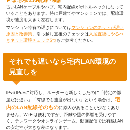
▶ ⑤ 宅内のLAN配線・機器
古いLANケーブルやハブ、宅内配線がボトルネックになって
いることもあります。特に戸建てやマンションでは、配線環
境が速度を大きく左右します。
マンション特有の遅さについては
マンションのネットが遅い
原因と改善策
、引っ越し直後のチェックは
入居直後にやるべ
きネット環境チェック5つ
もご参考ください。
それでも遅いなら宅内LAN環境の
見直しを
IPv6 IPoEに対応し、ルーターも新しくしたのに「特定の部
宅
屋だけ遅い」「有線でも速度が出ない」という場合は、
内のLAN配線そのもの
に原因があることが少なくあり
ません。Wi-Fiは便利ですが、距離や壁の影響を受けやす
く、テレワークやオンラインゲーム、動画配信では有線LAN
の安定性が大きな差になります。