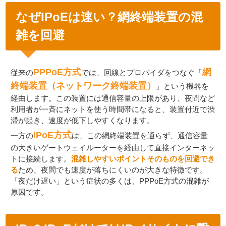
なぜIPoEは速い？網終端装置の混
雑を回避
PPPoE方式
網
従来の
では、回線とプロバイダをつなぐ「
終端装置（ネットワーク終端装置）
」という機器を
経由します。この装置には通信容量の上限があり、夜間など
利用者が一斉にネットを使う時間帯になると、装置付近で渋
滞が起き、速度が低下しやすくなります。
IPoE方式
一方の
は、この網終端装置を通らず、通信容量
の大きいゲートウェイルーターを経由して直接インターネッ
トに接続します。
混雑しやすいポイントそのものを回避でき
る
ため、夜間でも速度が落ちにくいのが大きな特徴です。
「夜だけ遅い」という症状の多くは、PPPoE方式の混雑が
原因です。