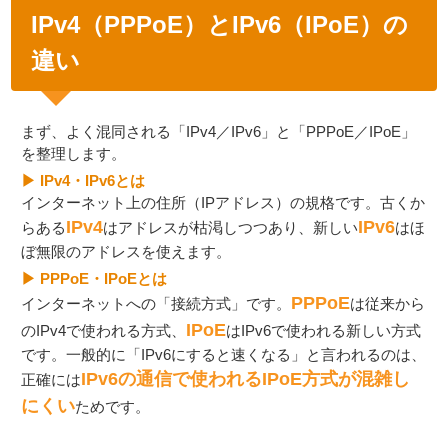
IPv4（PPPoE）とIPv6（IPoE）の
違い
まず、よく混同される「IPv4／IPv6」と「PPPoE／IPoE」
を整理します。
▶ IPv4・IPv6とは
インターネット上の住所（IPアドレス）の規格です。古くか
IPv4
IPv6
らある
はアドレスが枯渇しつつあり、新しい
はほ
ぼ無限のアドレスを使えます。
▶ PPPoE・IPoEとは
PPPoE
インターネットへの「接続方式」です。
は従来から
IPoE
のIPv4で使われる方式、
はIPv6で使われる新しい方式
です。一般的に「IPv6にすると速くなる」と言われるのは、
IPv6の通信で使われるIPoE方式が混雑し
正確には
にくい
ためです。